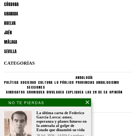
CÓRDOBA
GRANADA
HUELVA
JAÉN
MÁLAGA
SEVILLA
CATEGORÍAS
ANDALUCÍA
POLÍTICA
SOCIEDAD
CULTURA
LO PÚBLICO
PROVINCIAS
ANDALUCISMO
SECCIONES
SINDICATOS
CRONIQUEA
DIVULGUEA
EXPLIQUEA
LAS 28 DE EA
OPINIÓN
NO TE PIERDAS
CONDICIONES LEGALES
La última carta de Federico
García Lorca: amor,
Aviso legal
esperanza y planes futuros en
Politica de privacidad
la antesala al golpe de
Estado que dinamitó su vida
Politica de condiciones
29 Jul, 2026 · 14:01h La mañana