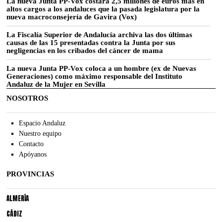
La nueva Junta PP-Vox costará 2,5 millones de euros más en
altos cargos a los andaluces que la pasada legislatura por la
nueva macroconsejería de Gavira (Vox)
La Fiscalía Superior de Andalucía archiva las dos últimas
causas de las 15 presentadas contra la Junta por sus
negligencias en los cribados del cáncer de mama
La nueva Junta PP-Vox coloca a un hombre (ex de Nuevas
Generaciones) como máximo responsable del Instituto
Andaluz de la Mujer en Sevilla
NOSOTROS
Espacio Andaluz
Nuestro equipo
Contacto
Apóyanos
PROVINCIAS
ALMERÍA
CÁDIZ