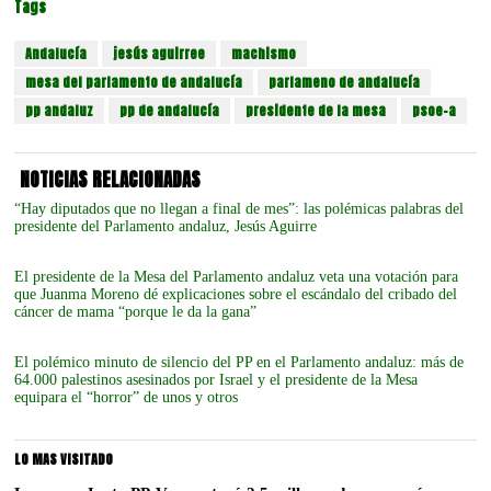
Tags
Andalucía
jesús aguirree
machismo
mesa del parlamento de andalucía
parlameno de andalucía
pp andaluz
pp de andalucía
presidente de la mesa
psoe-a
NOTICIAS RELACIONADAS
“Hay diputados que no llegan a final de mes”: las polémicas palabras del
presidente del Parlamento andaluz, Jesús Aguirre
El presidente de la Mesa del Parlamento andaluz veta una votación para
que Juanma Moreno dé explicaciones sobre el escándalo del cribado del
cáncer de mama “porque le da la gana”
El polémico minuto de silencio del PP en el Parlamento andaluz: más de
64.000 palestinos asesinados por Israel y el presidente de la Mesa
equipara el “horror” de unos y otros
LO MAS VISITADO