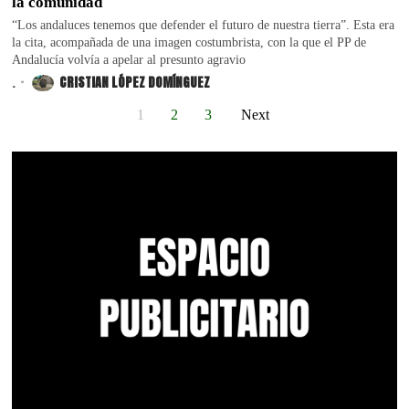
la comunidad
“Los andaluces tenemos que defender el futuro de nuestra tierra”. Esta era
la cita, acompañada de una imagen costumbrista, con la que el PP de
Andalucía volvía a apelar al presunto agravio
.
CRISTIAN LÓPEZ DOMÍNGUEZ
1
2
3
Next