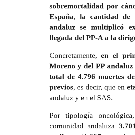
sobremortalidad por cán
España
,
la cantidad de 
andaluz se multiplicó e
llegada del PP-A a la dirig
Concretamente,
en el pr
Moreno y del PP andaluz 
total de 4.796 muertes d
previos
, es decir, que en
et
andaluz y en el SAS.
Por tipología oncológic
comunidad andaluza
3.70