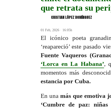
que retrata su per
CRISTIAN LÓPEZ DOMÍNGUEZ
01 Feb, 2026 · 16:05h
El icónico poeta granadi
‘reapareció’ este pasado vi
Fuente Vaqueros (Grana
‘Lorca en La Habana’
, 
momentos más desconocido
estancia por Cuba.
En una
más que emotiva j
‘Cumbre de paz: niñas y