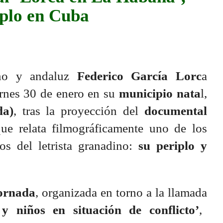
iplo en Cuba
no y andaluz
Federico García Lorc
a
ernes 30 de enero en su
municipio nata
l,
da)
, tras la proyección del
documental
que relata filmográficamente uno de los
s del letrista granadino:
su periplo y
ornada
, organizada en torno a la llamada
 niños en situación de conflicto’
,