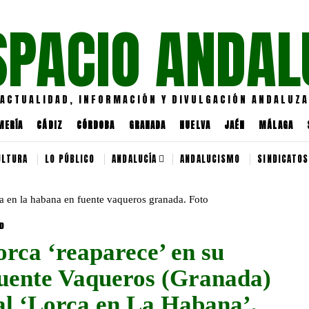
SPACIO ANDAL
ACTUALIDAD, INFORMACIÓN Y DIVULGACIÓN ANDALUZA
MERÍA
CÁDIZ
CÓRDOBA
GRANADA
HUELVA
JAÉN
MÁLAGA
ULTURA
LO PÚBLICO
ANDALUCÍA
ANDALUCISMO
SINDICATOS
D
rca ‘reaparece’ en su
Fuente Vaqueros (Granada)
al ‘Lorca en La Habana’,