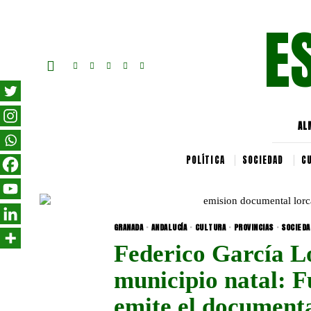
E
AL
POLÍTICA
SOCIEDAD
C
GRANADA
·
ANDALUCÍA
·
CULTURA
·
PROVINCIAS
·
SOCIEDA
Federico García Lo
municipio natal: 
emite el document