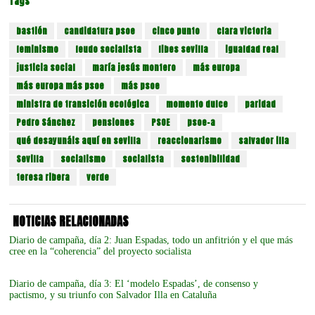
Tags
bastión
candidatura psoe
cinco punto
clara victoria
feminismo
feudo socialista
fibes sevilla
igualdad real
justicia social
maría jesús montero
más europa
más europa más psoe
más psoe
ministra de transición ecológica
momento dulce
paridad
Pedro Sánchez
pensiones
PSOE
psoe-a
qué desayunáis aquí en sevilla
reaccionarismo
salvador illa
Sevilla
socialismo
socialista
sostenibilidad
teresa ribera
verde
NOTICIAS RELACIONADAS
Diario de campaña, día 2: Juan Espadas, todo un anfitrión y el que más
cree en la “coherencia” del proyecto socialista
Diario de campaña, día 3: El ‘modelo Espadas’, de consenso y
pactismo, y su triunfo con Salvador Illa en Cataluña