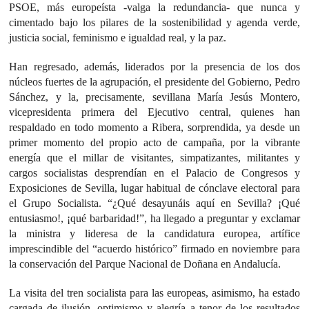
PSOE, más europeísta -valga la redundancia- que nunca y
cimentado bajo los pilares de la sostenibilidad y agenda verde,
justicia social, feminismo e igualdad real, y la paz.
Han regresado, además, liderados por la presencia de los dos
núcleos fuertes de la agrupación, el presidente del Gobierno, Pedro
Sánchez, y la, precisamente, sevillana María Jesús Montero,
vicepresidenta primera del Ejecutivo central, quienes han
respaldado en todo momento a Ribera, sorprendida, ya desde un
primer momento del propio acto de campaña, por la vibrante
energía que el millar de visitantes, simpatizantes, militantes y
cargos socialistas desprendían en el Palacio de Congresos y
Exposiciones de Sevilla, lugar habitual de cónclave electoral para
el Grupo Socialista. “¿Qué desayunáis aquí en Sevilla? ¡Qué
entusiasmo!, ¡qué barbaridad!”, ha llegado a preguntar y exclamar
la ministra y lideresa de la candidatura europea, artífice
imprescindible del “acuerdo histórico” firmado en noviembre para
la conservación del Parque Nacional de Doñana en Andalucía.
La visita del tren socialista para las europeas, asimismo, ha estado
cargada de ilusión, optimismo y alegría a tenor de los resultados