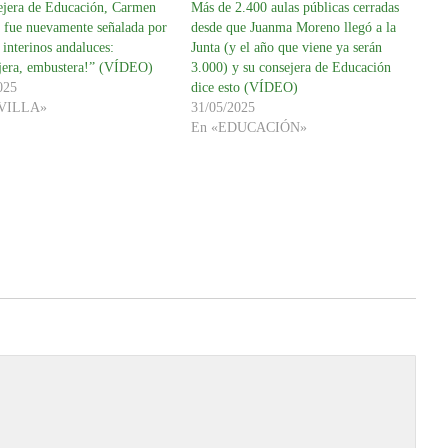
ejera de Educación, Carmen
Más de 2.400 aulas públicas cerradas
, fue nuevamente señalada por
desde que Juanma Moreno llegó a la
s interinos andaluces:
Junta (y el año que viene ya serán
jera, embustera!” (VÍDEO)
3.000) y su consejera de Educación
025
dice esto (VÍDEO)
EVILLA»
31/05/2025
En «EDUCACIÓN»