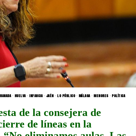
RANADA
·
HUELVA
·
INFANCIA
·
JAÉN
·
LO PÚBLICO
·
MÁLAGA
·
MENORES
·
POLÍTICA
sta de la consejera de
ierre de líneas en la
: “No eliminamos aulas. Las