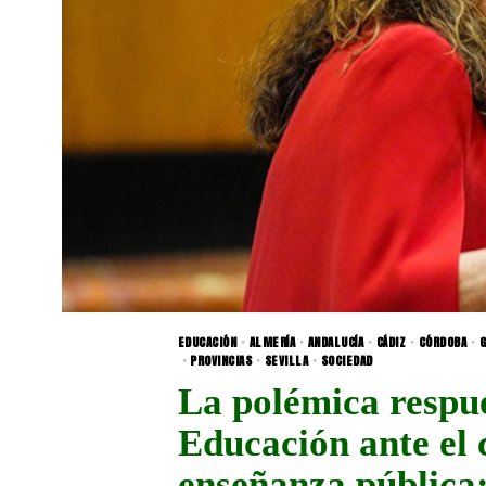
EDUCACIÓN
·
ALMERÍA
·
ANDALUCÍA
·
CÁDIZ
·
CÓRDOBA
·
G
·
PROVINCIAS
·
SEVILLA
·
SOCIEDAD
La polémica respue
Educación ante el c
enseñanza pública