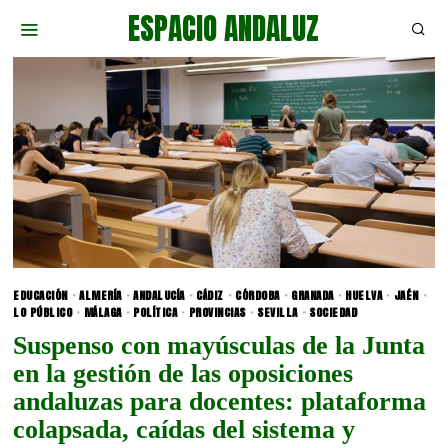
ESPACIO ANDALUZ
EDUCACIÓN
·
ALMERÍA
·
ANDALUCÍA
·
CÁDIZ
·
CÓRDOBA
·
GRANADA
·
HUELVA
·
JAÉN
·
LO PÚBLICO
·
MÁLAGA
·
POLÍTICA
·
PROVINCIAS
·
SEVILLA
·
SOCIEDAD
Suspenso con mayúsculas de la Junta
en la gestión de las oposiciones
andaluzas para docentes: plataforma
colapsada, caídas del sistema y