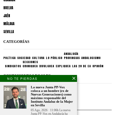
HUELVA
JAÉN
MÁLAGA
SEVILLA
CATEGORÍAS
ANDALUCÍA
POLÍTICA
SOCIEDAD
CULTURA
LO PÚBLICO
PROVINCIAS
ANDALUCISMO
SECCIONES
SINDICATOS
CRONIQUEA
DIVULGUEA
EXPLIQUEA
LAS 28 DE EA
OPINIÓN
CONDICIONES LEGALES
NO TE PIERDAS
La nueva Junta PP-Vox
Aviso legal
coloca a un hombre (ex de
Politica de privacidad
Nuevas Generaciones) como
máximo responsable del
Politica de condiciones
Instituto Andaluz de la Mujer
en Sevilla
05 Ago, 2026 · 11:06h La nueva
Junta PP-Vox en Andalucía ha