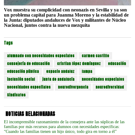
Vox muestra su complicidad con neonazis en Sevilla y ya son
un problema capital para Juanma Moreno y la estabilidad de
la Junta: diputados andaluces de Vox y militantes de Núcleo
Nacional, juntos contra la nueva mezquita
Tags
alumnado con necesidades especiales
carmen castillo
consejería de educación
cristian lópez domínguez
educación
educación pública
espacio andaluz
fampa
inclusión social
junta de andalucía
necesidades especiales
necesidades especiiales
neurodivergencia
neurodiversidad
Sindicatos
NOTICIAS RELACIONADAS
El incomprensible razonamiento de la consejera ante las súplicas de las
familias por más recursos para alumnos con necesidades específicas:
“Cuando las familias tienen un hijo único, todo gira en torno a él”