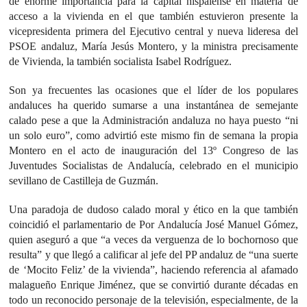
de enorme importancia para la capital hispalense en materia de
acceso a la vivienda en el que también estuvieron presente la
vicepresidenta primera del Ejecutivo central y nueva lideresa del
PSOE andaluz, María Jesús Montero, y la ministra precisamente
de Vivienda, la también socialista Isabel Rodríguez.
Son ya frecuentes las ocasiones que el líder de los populares
andaluces ha querido sumarse a una instantánea de semejante
calado pese a que la Administración andaluza no haya puesto “ni
un solo euro”, como advirtió este mismo fin de semana la propia
Montero en el acto de inauguración del 13º Congreso de las
Juventudes Socialistas de Andalucía, celebrado en el municipio
sevillano de Castilleja de Guzmán.
Una paradoja de dudoso calado moral y ético en la que también
coincidió el parlamentario de Por Andalucía José Manuel Gómez,
quien aseguró a que “a veces da verguenza de lo bochornoso que
resulta” y que llegó a calificar al jefe del PP andaluz de “una suerte
de ‘Mocito Feliz’ de la vivienda”, haciendo referencia al afamado
malagueño Enrique Jiménez, que se convirtió durante décadas en
todo un reconocido personaje de la televisión, especialmente, de la