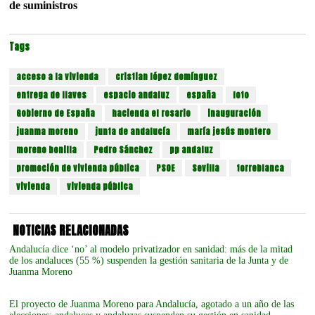
de suministros
Tags
acceso a la vivienda
cristian lópez domínguez
entrega de llaves
espacio andaluz
españa
foto
Gobierno de España
hacienda el rosario
inauguración
juanma moreno
junta de andalucía
maría jesús montero
moreno bonilla
Pedro Sánchez
pp andaluz
promoción de vivienda pública
PSOE
Sevilla
torreblanca
vivienda
vivienda pública
NOTICIAS RELACIONADAS
Andalucía dice ‘no’ al modelo privatizador en sanidad: más de la mitad
de los andaluces (55 %) suspenden la gestión sanitaria de la Junta y de
Juanma Moreno
El proyecto de Juanma Moreno para Andalucía, agotado a un año de las