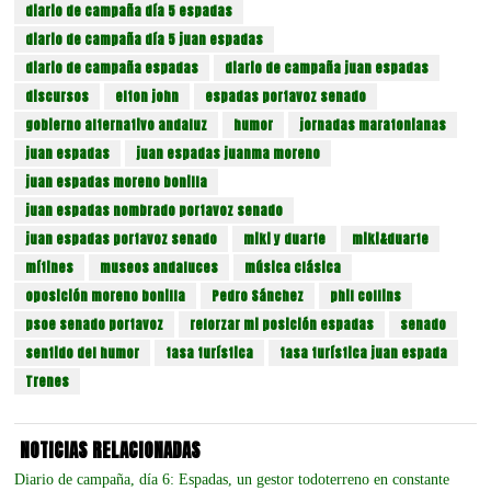
diario de campaña día 5 espadas
diario de campaña día 5 juan espadas
diario de campaña espadas
diario de campaña juan espadas
discursos
elton john
espadas portavoz senado
gobierno alternativo andaluz
humor
jornadas maratonianas
juan espadas
juan espadas juanma moreno
juan espadas moreno bonilla
juan espadas nombrado portavoz senado
juan espadas portavoz senado
miki y duarte
miki&duarte
mítines
museos andaluces
música clásica
oposición moreno bonilla
Pedro Sánchez
phil collins
psoe senado portavoz
reforzar mi posición espadas
senado
sentido del humor
tasa turística
tasa turística juan espada
Trenes
NOTICIAS RELACIONADAS
Diario de campaña, día 6: Espadas, un gestor todoterreno en constante