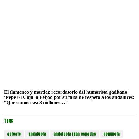
El flamenco y mordaz recordatorio del humorista gaditano
‘Pepe El Caja’ a Feijóo por su falta de respeto a los andaluces:
“Que somos casi 8 millones…”
Tags
acicate
andalucia
andalucía juan espadas
denuncia