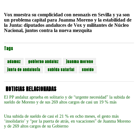
Vox muestra su complicidad con neonazis en Sevilla y ya son
un problema capital para Juanma Moreno y la estabilidad de
la Junta: diputados andaluces de Vox y militantes de Núcleo
Nacional, juntos contra la nueva mezquita
Tags
adamuz
gobierno andaluz
juanma moreno
junta de andalucía
subida salarial
sueldo
NOTICIAS RELACIONADAS
El PP andaluz aprueba en solitario y de “urgente necesidad” la subida de
sueldo de Moreno y de sus 269 altos cargos de casi un 19 % más
Una subida de sueldo de casi el 21 % en ocho meses, el gesto más
‘insolidario’ y “por la puerta de atrás, en vacaciones” de Juanma Moreno
y de 269 altos cargos de su Gobierno