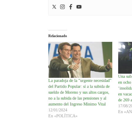
Relacionado
Una subi
La paradoja de la “urgente necesidad”
en ocho 
del Partido Popular: sí a la subida de
‘insolid
sueldo de Moreno y sus altos cargos,
en vaca
no a la subida de las pensiones y al
de 269 a
aumento del Ingreso Mínimo Vital
17/08/2
12/01/2024
En «A
En «POLÍTICA»