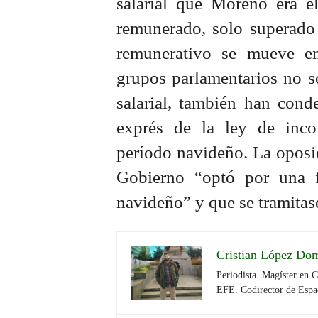
salarial que Moreno era e
remunerado, solo superado
remunerativo se mueve en
grupos parlamentarios no s
salarial, también han cond
exprés de la ley de inco
período navideño. La oposic
Gobierno “optó por una f
navideño” y que se tramitas
Cristian López Do
Periodista. Magíster en 
EFE. Codirector de Espa