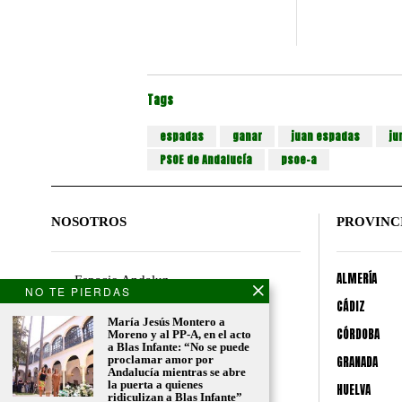
Tags
espadas
ganar
juan espadas
ju
PSOE de Andalucía
psoe-a
NOSOTROS
PROVINC
ALMERÍA
Espacio Andaluz
NO TE PIERDAS
Nuestro equipo
CÁDIZ
Contacto
María Jesús Montero a
CÓRDOBA
Moreno y al PP-A, en el acto
Apóyanos
a Blas Infante: “No se puede
proclamar amor por
GRANADA
Andalucía mientras se abre
la puerta a quienes
HUELVA
ridiculizan a Blas Infante”