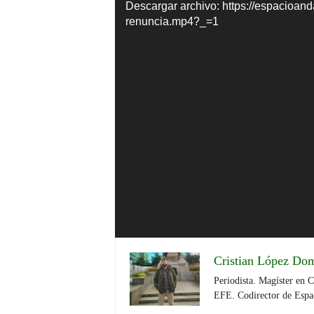
Descargar archivo: https://espacioan
vídeo
renuncia.mp4?_=1
Cristian López Do
Periodista. Magíster en 
EFE. Codirector de Espa