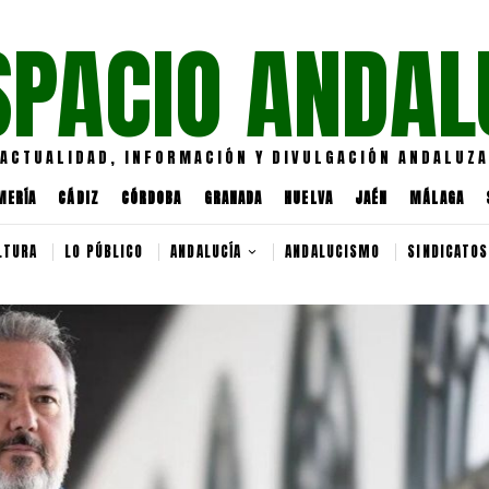
SPACIO ANDAL
ACTUALIDAD, INFORMACIÓN Y DIVULGACIÓN ANDALUZA
MERÍA
CÁDIZ
CÓRDOBA
GRANADA
HUELVA
JAÉN
MÁLAGA
LTURA
LO PÚBLICO
ANDALUCÍA
ANDALUCISMO
SINDICATOS