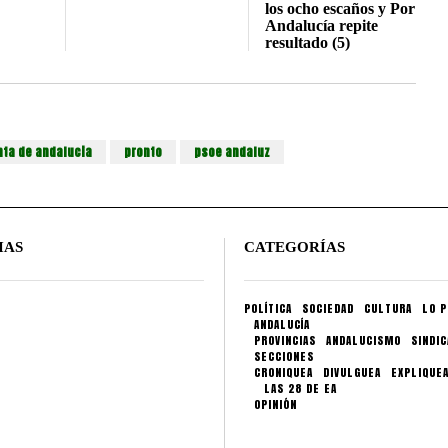
los ocho escaños y Por
Andalucía repite
resultado (5)
nta de andalucia
pronto
psoe andaluz
IAS
CATEGORÍAS
POLÍTICA
SOCIEDAD
CULTURA
LO P
ANDALUCÍA
PROVINCIAS
ANDALUCISMO
SINDI
SECCIONES
CRONIQUEA
DIVULGUEA
EXPLIQUE
LAS 28 DE EA
OPINIÓN