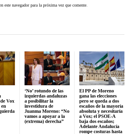
en este navegador para la próxima vez que comente.
‘No’ rotundo de las
El PP de Moreno
a
izquierdas andaluzas
gana las elecciones
 de Vox
a posibilitar la
pero se queda a dos
 en
investidura de
escaños de la mayoría
zquierda
Juanma Moreno: “No
absoluta y necesitaría
vamos a apoyar a la
a Vox; el PSOE-A
(extrema) derecha”
baja dos escaños;
Adelante Andalucía
rompe costuras hasta