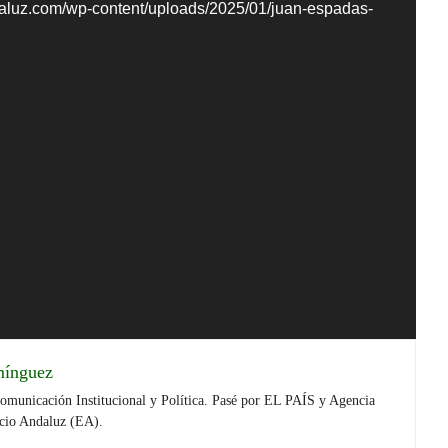
daluz.com/wp-content/uploads/2025/01/juan-espadas-
mínguez
Comunicación Institucional y Política. Pasé por EL PAÍS y Agencia
cio Andaluz (EA).