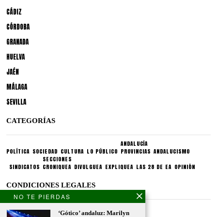
CÁDIZ
CÓRDOBA
GRANADA
HUELVA
JAÉN
MÁLAGA
SEVILLA
CATEGORÍAS
ANDALUCÍA
POLÍTICA
SOCIEDAD
CULTURA
LO PÚBLICO
PROVINCIAS
ANDALUCISMO
SECCIONES
SINDICATOS
CRONIQUEA
DIVULGUEA
EXPLIQUEA
LAS 28 DE EA
OPINIÓN
CONDICIONES LEGALES
NO TE PIERDAS
Aviso legal
‘Gótico’ andaluz: Marilyn