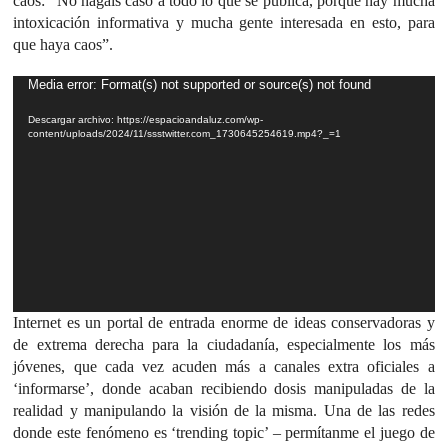
caos: “No hagáis caso a todo lo que se publica, porque hay mucha
intoxicación informativa y mucha gente interesada en esto, para
que haya caos”.
Reproductor
Media error: Format(s) not supported or source(s) not found
de
Descargar archivo: https://espacioandaluz.com/wp-
vídeo
content/uploads/2024/11/ssstwitter.com_1730645254619.mp4?_=1
Internet es un portal de entrada enorme de ideas conservadoras y
de extrema derecha para la ciudadanía, especialmente los más
jóvenes, que cada vez acuden más a canales extra oficiales a
‘informarse’, donde acaban recibiendo dosis manipuladas de la
realidad y manipulando la visión de la misma. Una de las redes
donde este fenómeno es ‘trending topic’ – permítanme el juego de