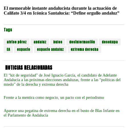
El memorable instante andalucista durante la actuación de
Califato 3/4 en Icónica Santalucía: “Define orgullo andaluz”
Tags
alvise pérez
andaluz
bulos
desinformación
desokupa
EA
espacio
espacio andaluz
extrema derecha
NOTICIAS RELACIONADAS
El “kit de seguridad” de José Ignacio García, el candidato de Adelante
Andalucía a las próximas elecciones andaluzas, frente a las “políticas del
miedo” de la derecha y extrema derecha
Frente a la mentira como negocio, un pacto con el periodismo
Aparece una pegatina de extrema derecha en el busto de Blas Infante en
el Parlamento de Andalucía