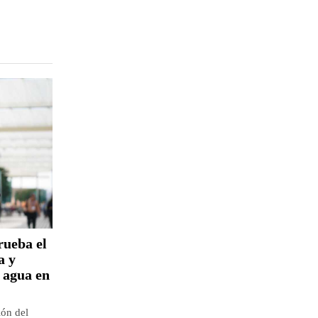
rueba el
a y
e agua en
ión del