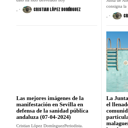
dato ha sido desvelado hoy
Junta de An
consigna la
.
CRISTIAN LÓPEZ DOMÍNGUEZ
.
CR
Las mejores imágenes de la
La Junta
manifestación en Sevilla en
el llenad
defensa de la sanidad pública
comunida
andaluza (07-04-2024)
particula
malagueñ
Cristian López DomínguezPeriodista.