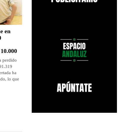
de en
0
 10.000
a perdido
 91.319
ertada ha
do, lo que