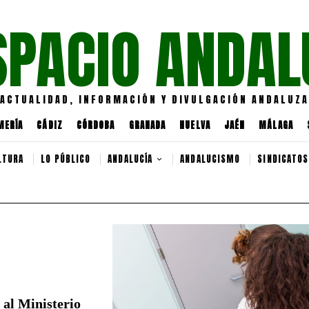
SPACIO ANDAL
ACTUALIDAD, INFORMACIÓN Y DIVULGACIÓN ANDALUZA
MERÍA
CÁDIZ
CÓRDOBA
GRANADA
HUELVA
JAÉN
MÁLAGA
LTURA
LO PÚBLICO
ANDALUCÍA
ANDALUCISMO
SINDICATOS
 al Ministerio