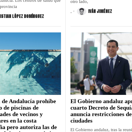
dalucía. Los centros de salud que
otro lado,
 provincia
.
IVÁN JIMÉNEZ
ISTIAN LÓPEZ DOMÍNGUEZ
 de Andalucía prohíbe
El Gobierno andaluz ap
o de piscinas de
cuarto Decreto de Sequí
des de vecinos y
anuncia restricciones d
res en la costa
ciudades
a pero autoriza las de
El Gobierno andaluz, tras la reun