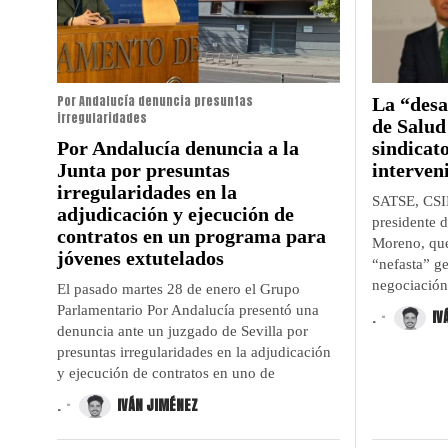
Por Andalucía denuncia presuntas
La “desa
irregularidades
de Salud
Por Andalucía denuncia a la
sindicat
Junta por presuntas
interven
irregularidades en la
SATSE, CSI
adjudicación y ejecución de
presidente 
contratos en un programa para
Moreno, que
jóvenes extutelados
“nefasta” ge
negociación
El pasado martes 28 de enero el Grupo
Parlamentario Por Andalucía presentó una
.
IV
denuncia ante un juzgado de Sevilla por
presuntas irregularidades en la adjudicación
y ejecución de contratos en uno de
.
IVÁN JIMÉNEZ