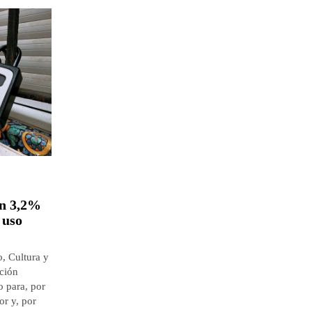
un 3,2%
 uso
o, Cultura y
ción
 para, por
or y, por