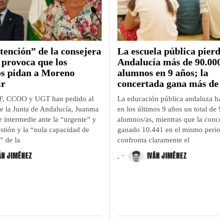
tención” de la consejera
La escuela pública pier
 provoca que los
Andalucía más de 90.00
os pidan a Moreno
alumnos en 9 años; la
ir
concertada gana más de
F, CCOO y UGT han pedido al
La educación pública andaluza h
de la Junta de Andalucía, Juanma
en los últimos 9 años un total de
 intermedie ante la “urgente” y
alumnos/as, mientras que la conc
stión y la “nula capacidad de
ganado 10.441 en el mismo perio
” de la
confronta claramente el
ÁN JIMÉNEZ
.
IVÁN JIMÉNEZ