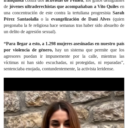
franquista
contra dos
activistas de Femen
, los gritos denigrantes
de
jóvenes ultraderechistas que acompañaban a Vito Quiles
en
una concentración de este contra la tertuliana progresista
Sarah
Pérez Santaolalla
o la
evangelización de Dani Alves
(quien
pregonaba la fe religiosa hace semanas tras haber sido absuelto de
un delito de agresión sexual).
“Para llegar a esto, a 1.298 mujeres asesinadas en nuestro país
por violencia de género,
hay un sistema que permite que los
agresores puedan ir impunemente por la calle, mientras las
víctimas ni han sido escuchadas, ni protegidas, ni reparadas”,
sentenciaba enojada, contundentemente, la activista leridense.
Reproductor
de
vídeo