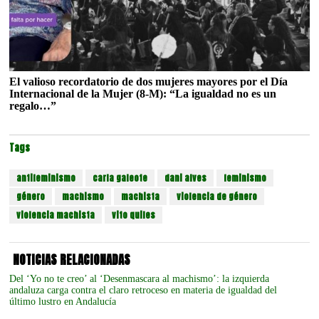
El valioso recordatorio de dos mujeres mayores por el Día
Internacional de la Mujer (8-M): “La igualdad no es un
regalo…”
Tags
antifeminismo
carla galeote
dani alves
feminismo
género
machismo
machista
violencia de género
violencia machista
vito quiles
NOTICIAS RELACIONADAS
Del ‘Yo no te creo’ al ‘Desenmascara al machismo’: la izquierda
andaluza carga contra el claro retroceso en materia de igualdad del
último lustro en Andalucía