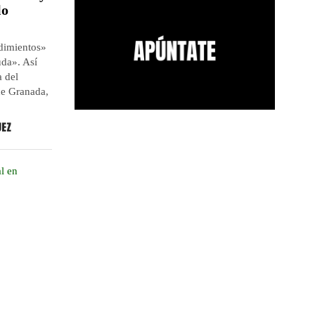
lo
dimientos»
uda». Así
a del
de Granada,
UEZ