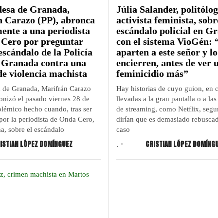
desa de Granada,
Júlia Salander, politólog
 Carazo (PP), abronca
activista feminista, sobr
ente a una periodista
escándalo policial en G
Cero por preguntar
con el sistema VioGén:
escándalo de la Policía
aparten a este señor y lo
 Granada contra una
encierren, antes de ver 
de violencia machista
feminicidio más”
a de Granada, Marifrán Carazo
Hay historias de cuyo guion, en c
gonizó el pasado viernes 28 de
llevadas a la gran pantalla o a la
lémico hecho cuando, tras ser
de streaming, como Netflix, segu
por la periodista de Onda Cero,
dirían que es demasiado rebuscad
a, sobre el escándalo
caso
ISTIAN LÓPEZ DOMÍNGUEZ
.
CRISTIAN LÓPEZ DOMÍNG