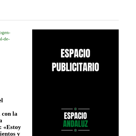
el
con la
a
: «Estoy
ientos y