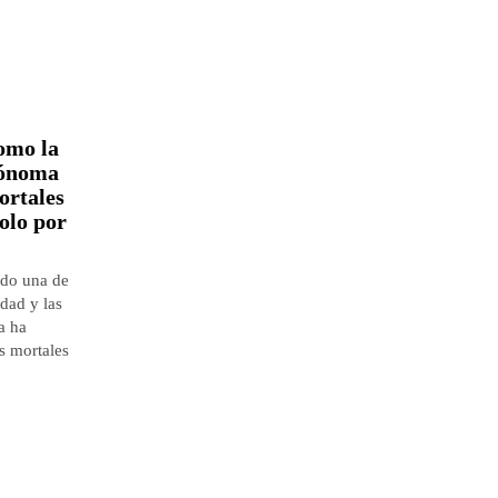
omo la
tónoma
ortales
solo por
ndo una de
edad y las
a ha
s mortales