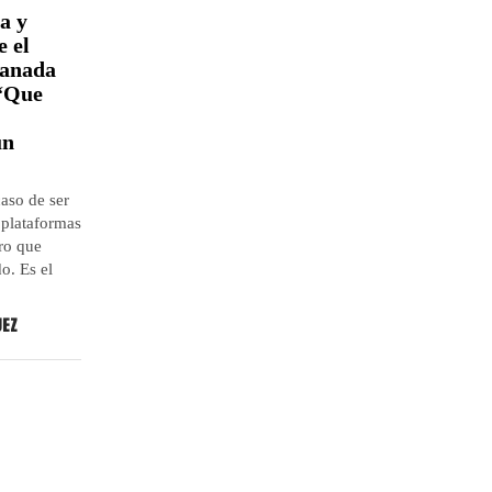
a y
e el
ranada
 “Que
un
aso de ser
s plataformas
ro que
o. Es el
UEZ