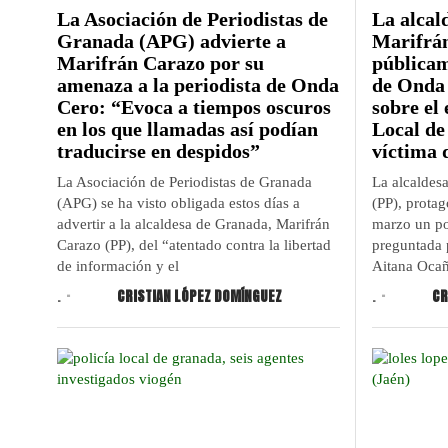
La Asociación de Periodistas de
La alcal
Granada (APG) advierte a
Marifrán
Marifrán Carazo por su
públicam
amenaza a la periodista de Onda
de Onda 
Cero: “Evoca a tiempos oscuros
sobre el 
en los que llamadas así podían
Local de
traducirse en despidos”
víctima 
La Asociación de Periodistas de Granada
La alcaldes
(APG) se ha visto obligada estos días a
(PP), prota
advertir a la alcaldesa de Granada, Marifrán
marzo un po
Carazo (PP), del “atentado contra la libertad
preguntada 
de información y el
Aitana Ocañ
.
CRISTIAN LÓPEZ DOMÍNGUEZ
.
CR