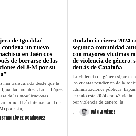
jera de Igualdad
Andalucía cierra 2024 c
 condena un nuevo
segunda comunidad au
achista en Jaén dos
con mayores víctimas m
pués de borrarse de las
de violencia de género, 
ciones del 8-M por su
detrás de Cataluña
ía”
La violencia de género sigue sie
las cuentas pendientes de la soci
s han transcurrido desde que la
administraciones públicas. Españ
e Igualdad andaluza, Loles López
cerrado este 2024 con 47 víctima
rase de las movilizaciones
por violencia de género, la
en torno al Día Internacional de
M) por estar,
.
IVÁN JIMÉNEZ
ISTIAN LÓPEZ DOMÍNGUEZ