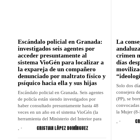
Escándalo policial en Granada:
La conse
investigados seis agentes por
andaluza
acceder presuntamente al
crimen m
sistema VioGén para localizar a
días des
la expareja de un compañero
moviliza
denunciado por maltrato físico y
“ideolog
psíquico hacia ella y sus hijas
Solo dos día
consejera d
Escándalo policial en Granada. Seis agentes
(PP), se bor
de policía están siendo investigados por
convocadas 
haber consultado presuntamente hasta 48
la Mujer (8-
veces en un año en el sistema VioGén (la
herramienta del Ministerio del Interior para
.
CR
.
CRISTIAN LÓPEZ DOMÍNGUEZ