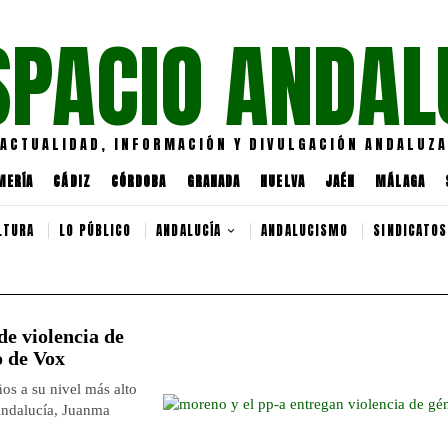
SPACIO ANDAL
ACTUALIDAD, INFORMACIÓN Y DIVULGACIÓN ANDALUZA
MERÍA
CÁDIZ
CÓRDOBA
GRANADA
HUELVA
JAÉN
MÁLAGA
LTURA
LO PÚBLICO
ANDALUCÍA
ANDALUCISMO
SINDICATOS
e violencia de
o de Vox
os a su nivel más alto
Andalucía, Juanma