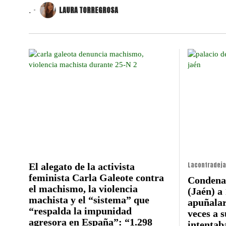
.
LAURA TORREGROSA
Lacontradej
El alegato de la activista
feminista Carla Galeote contra
Condena
el machismo, la violencia
(Jaén) a
machista y el “sistema” que
apuñalar
“respalda la impunidad
veces a 
agresora en España”: “1.298
intentab