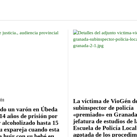
aén
La víctima de VioGén d
subinspector de policía
do un varón en Úbeda
«premiado» en Granada 
 14 años de prisión por
jefatura de estudios de l
 alcoholizado hasta 15
Escuela de Policía Local
su expareja cuando esta
agotada de los procedim
a huir con su bebé en