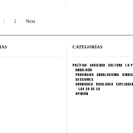
1
2
Next
IAS
CATEGORÍAS
POLÍTICA
SOCIEDAD
CULTURA
LO P
ANDALUCÍA
PROVINCIAS
ANDALUCISMO
SINDI
SECCIONES
CRONIQUEA
DIVULGUEA
EXPLIQUE
LAS 28 DE EA
OPINIÓN