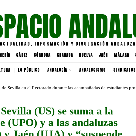
SPACIO ANDAL
ACTUALIDAD, INFORMACIÓN Y DIVULGACIÓN ANDALUZA
MERÍA
CÁDIZ
CÓRDOBA
GRANADA
HUELVA
JAÉN
MÁLAGA
LTURA
LO PÚBLICO
ANDALUCÍA
ANDALUCISMO
SINDICATOS
Sevilla (US) se suma a la
e (UPO) y a las andaluzas
 y Jaén (UJA) y “suspende