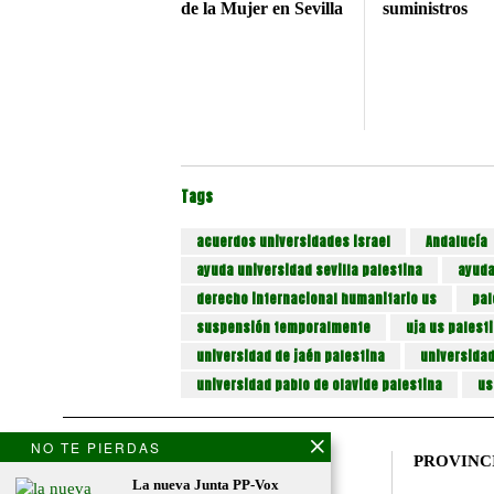
de la Mujer en Sevilla
suministros
Tags
acuerdos universidades israel
Andalucía
ayuda universidad sevilla palestina
ayuda
derecho internacional humanitario us
pal
suspensión temporalmente
uja us palest
universidad de jaén palestina
universidad
universidad pablo de olavide palestina
us
NO TE PIERDAS
NOSOTROS
PROVINC
La nueva Junta PP-Vox