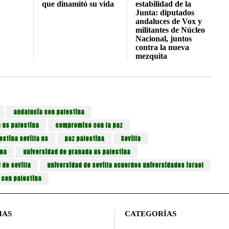
que dinamitó su vida
estabilidad de la
Junta: diputados
andaluces de Vox y
militantes de Núcleo
Nacional, juntos
contra la nueva
mezquita
andalucía con palestina
 us palestina
compromiso con la paz
estina sevilla us
paz palestina
Sevilla
ina
universidad de granada us palestina
 de sevilla
universidad de sevilla acuerdos universidades israel
 con palestina
IAS
CATEGORÍAS