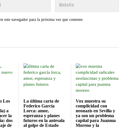
en este navegador para la próxima vez que comente.
n Los
La última carta de
Vox muestra su
Federico García
complicidad con
la) a
Lorca: amor,
neonazis en Sevilla y
cer la
esperanza y planes
ya son un problema
ia: dos
futuros en la antesala
capital para Juanma
aje de
al golpe de Estado
Moreno y la