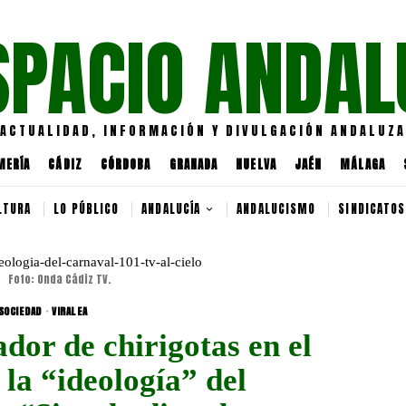
SPACIO ANDAL
ACTUALIDAD, INFORMACIÓN Y DIVULGACIÓN ANDALUZA
MERÍA
CÁDIZ
CÓRDOBA
GRANADA
HUELVA
JAÉN
MÁLAGA
LTURA
LO PÚBLICO
ANDALUCÍA
ANDALUCISMO
SINDICATOS
Foto: Onda Cádiz TV.
SOCIEDAD
·
VIRALEA
dor de chirigotas en el
la “ideología” del