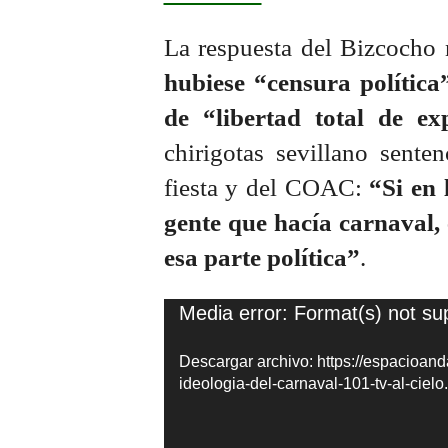
La respuesta del Bizcocho 
hubiese “censura política
de “libertad total de e
chirigotas sevillano sente
fiesta y del COAC:
“Si en 
gente que hacía carnaval, 
esa parte política”
.
Reproductor
Media error: Format(s) not su
de
Descargar archivo: https://espacioan
vídeo
ideologia-del-carnaval-101-tv-al-cie