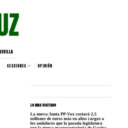
UZ
SEVILLA
SECCIONES
OPINIÓN
LO MAS VISITADO
La nueva Junta PP-Vox costará 2,5
millones de euros más en altos cargos a
los andaluces que la pasada legislatura
por la nueva macroconsejería de Gavira