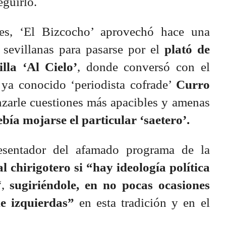
eguirlo.
nes, ‘El Bizcocho’ aprovechó hace una
 sevillanas para pasarse por el
plató de
lla ‘Al Cielo’
, donde conversó con el
l ya conocido ‘periodista cofrade’
Curro
nzarle cuestiones más apacibles y amenas
ebía mojarse el particular ‘saetero’.
resentador del afamado programa de la
l chirigotero si “hay ideología política
“,
sugiriéndole, en no pocas ocasiones
e izquierdas”
en esta tradición y en el