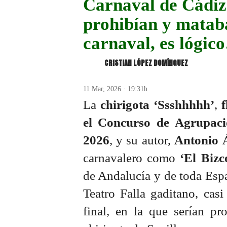
Carnaval de Cádiz:
prohibían y mataba
carnaval, es lógi
CRISTIAN LÓPEZ DOMÍNGUEZ
11 Mar, 2026 · 19:31h
La
chirigota ‘Ssshhhhh’
,
el Concurso de Agrupac
2026
, y su autor,
Antonio 
carnavalero como
‘El Bizc
de Andalucía y de toda Españ
Teatro Falla gaditano, cas
final, en la que serían pr