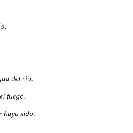
lo,
ua del río,
el fuego,
 haya sido,