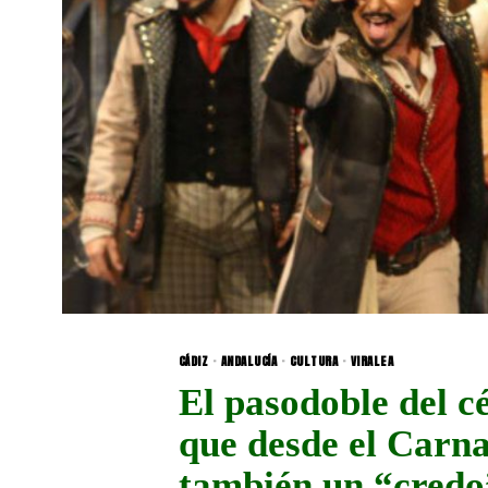
CÁDIZ
·
ANDALUCÍA
·
CULTURA
·
VIRALEA
El pasodoble del c
que desde el Carna
también un “credo