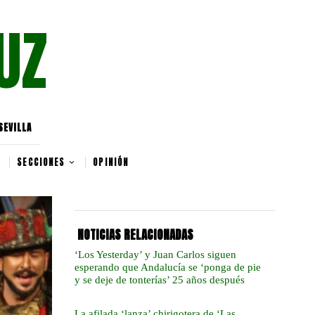
UZ
SEVILLA
SECCIONES
OPINIÓN
NOTICIAS RELACIONADAS
‘Los Yesterday’ y Juan Carlos siguen
esperando que Andalucía se ‘ponga de pie
y se deje de tonterías’ 25 años después
La afilada ‘lanza’ chirigotera de ‘Las