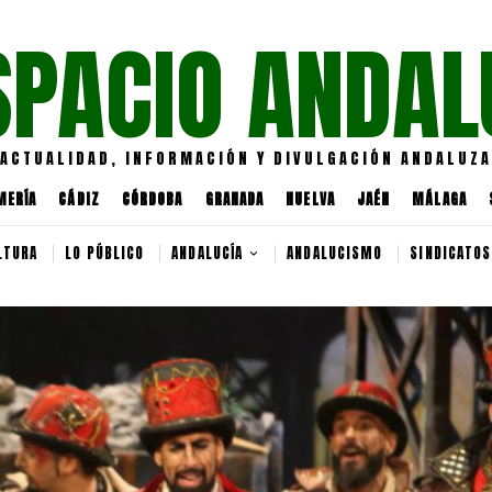
SPACIO ANDAL
ACTUALIDAD, INFORMACIÓN Y DIVULGACIÓN ANDALUZA
MERÍA
CÁDIZ
CÓRDOBA
GRANADA
HUELVA
JAÉN
MÁLAGA
LTURA
LO PÚBLICO
ANDALUCÍA
ANDALUCISMO
SINDICATOS