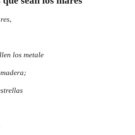
 que sean los mares
res,
llen los metale
 madera;
strellas
e