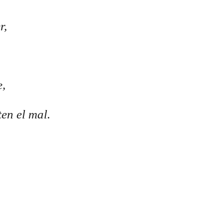
r,
,
ten el mal.