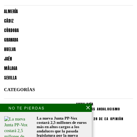
ALMERÍA
CÁDIZ
CÓRDOBA
GRANADA
HUELVA
JAÉN
MÁLAGA
SEVILLA
CATEGORÍAS
ANDALUCÍA
NO TE PIERDAS
POLÍTICA
SOCIEDAD
CULTURA
LO PÚBLICO
PROVINCIAS
ANDALUCISMO
SECCIONES
La nueva Junta PP-Vox
SINDICATOS
CRONIQUEA
DIVULGUEA
EXPLIQUEA
LAS 28 DE EA
OPINIÓN
costará 2,5 millones de euros
más en altos cargos a los
CONDICIONES LEGALES
andaluces que la pasada
legislatura por la nueva