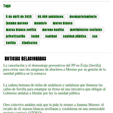
Tags
5 de abril de 2025
60.000 andaluces
desmantelamiento
juanma moreno
mandato
marea blanca
marea blanca sevilla
moreno bonilla
movimientos sociales
privatización
Salud
sanidad
sanidad pública
sas
Sevilla
Sindicatos
NOTICIAS RELACIONADAS
La cancelación y el desmontaje preventivos del PP en Écija (Sevilla)
para evitar una ola astigitana de abucheos a Moreno por su gestión de la
sanidad pública en la comarca
La cadena humana de miles de andaluces y andaluzas que llenaron las
calles de Sevilla para estampar su firma en una iniciativa que obligue al
Gobierno andaluz a blindar por ley la sanidad pública
Otro colectivo andaluz más que le pide lo mismo a Juanma Moreno: el
recado de 41 mareas blancas sevillanas y cordobesas en una memorable
protesta sanitaria (VÍDEO)