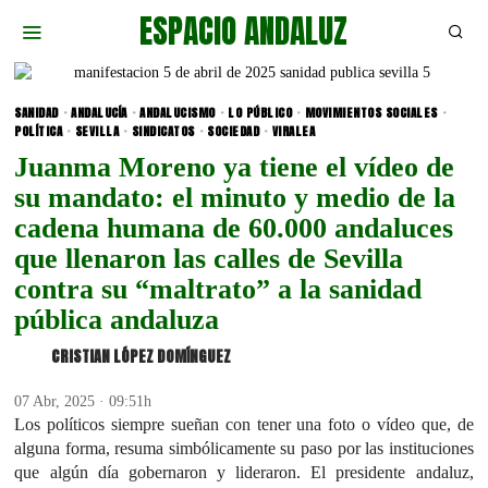
ESPACIO ANDALUZ
SANIDAD
·
ANDALUCÍA
·
ANDALUCISMO
·
LO PÚBLICO
·
MOVIMIENTOS SOCIALES
·
POLÍTICA
·
SEVILLA
·
SINDICATOS
·
SOCIEDAD
·
VIRALEA
Juanma Moreno ya tiene el vídeo de
su mandato: el minuto y medio de la
cadena humana de 60.000 andaluces
que llenaron las calles de Sevilla
contra su “maltrato” a la sanidad
pública andaluza
CRISTIAN LÓPEZ DOMÍNGUEZ
07 Abr, 2025 · 09:51h
Los políticos siempre sueñan con tener una foto o vídeo que, de
alguna forma, resuma simbólicamente su paso por las instituciones
que algún día gobernaron y lideraron. El presidente andaluz,