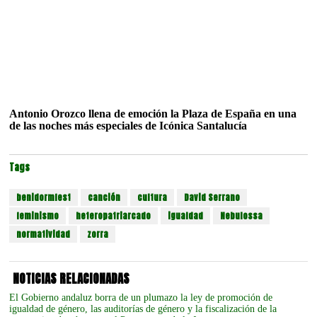
Antonio Orozco llena de emoción la Plaza de España en una
de las noches más especiales de Icónica Santalucía
Tags
benidormfest
canción
cultura
David Serrano
feminismo
heteropatriarcado
igualdad
Nebulossa
normatividad
zorra
NOTICIAS RELACIONADAS
El Gobierno andaluz borra de un plumazo la ley de promoción de
igualdad de género, las auditorías de género y la fiscalización de la