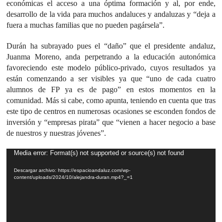
económicas el acceso a una óptima formación y al, por ende,
desarrollo de la vida para muchos andaluces y andaluzas y “deja a
fuera a muchas familias que no pueden pagársela”.
Durán ha subrayado pues el “daño” que el presidente andaluz,
Juanma Moreno, anda perpetrando a la educación autonómica
favoreciendo este modelo público-privado, cuyos resultados ya
están comenzando a ser visibles ya que “uno de cada cuatro
alumnos de FP ya es de pago” en estos momentos en la
comunidad. Más si cabe, como apunta, teniendo en cuenta que tras
este tipo de centros en numerosas ocasiones se esconden fondos de
inversión y “empresas pirata” que “vienen a hacer negocio a base
de nuestros y nuestras jóvenes”.
Reproductor
Media error: Format(s) not supported or source(s) not found
de
Descargar archivo: https://espacioandaluz.com/wp-
vídeo
content/uploads/2024/10/alejandra-duran.mp4?_=1