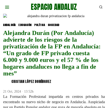
ESPACIO ANDALUZ
ANDALUCÍA
·
EDUCACIÓN
·
POLÍTICA
·
SOCIEDAD
Alejandra Durán (Por Andalucía)
advierte de los riesgos de la
privatización de la FP en Andalucía:
“Un grado de FP privado cuesta
6.000 y 9.000 euros y el 57 % de los
hogares andaluces no llega a fin de
mes”
CRISTIAN LÓPEZ DOMÍNGUEZ
21 Oct, 2024 · 13:52h
La Formación Profesional impartida en centros privados ha
encontrado su nuevo nicho de negocio en Andalucía. Auspiciada
por un Partido Popular andaluz que goza de mayoría absoluta en la