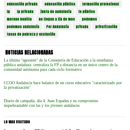
educación privada
educación pública
formación profesional
fp
fp privada
junta de andalucía
lo público
moreno bonilla
no llegan a fin de mes
podemos
podemos andalucía
Por Andalucía
privada
privatización
tasas de pobreza y exclusión
NOTICIAS RELACIONADAS
La última “agresión” de la Consejería de Educación a la enseñanza
pública andaluza: centraliza la FP a distancia en un único centro de la
comunidad autónoma para cada ciclo formativo
CCOO Andalucía hace balance de un curso educativo “caracterizado por
la privatización”
Diario de campaña, día 4: Juan Espadas y su compromiso
inquebrantable con las y los jóvenes andaluces
LO MAS VISITADO