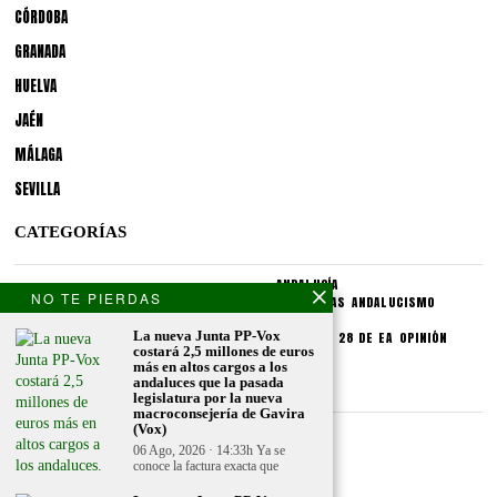
CÓRDOBA
GRANADA
HUELVA
JAÉN
MÁLAGA
SEVILLA
CATEGORÍAS
ANDALUCÍA
NO TE PIERDAS
POLÍTICA
SOCIEDAD
CULTURA
LO PÚBLICO
PROVINCIAS
ANDALUCISMO
SECCIONES
La nueva Junta PP-Vox
SINDICATOS
CRONIQUEA
DIVULGUEA
EXPLIQUEA
LAS 28 DE EA
OPINIÓN
costará 2,5 millones de euros
más en altos cargos a los
CONDICIONES LEGALES
andaluces que la pasada
legislatura por la nueva
macroconsejería de Gavira
(Vox)
Aviso legal
06 Ago, 2026 · 14:33h Ya se
Politica de privacidad
conoce la factura exacta que
Politica de condiciones