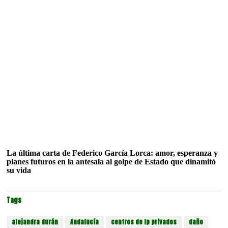
La última carta de Federico García Lorca: amor, esperanza y
planes futuros en la antesala al golpe de Estado que dinamitó
su vida
Tags
alejandra durán
Andalucía
centros de fp privados
daño