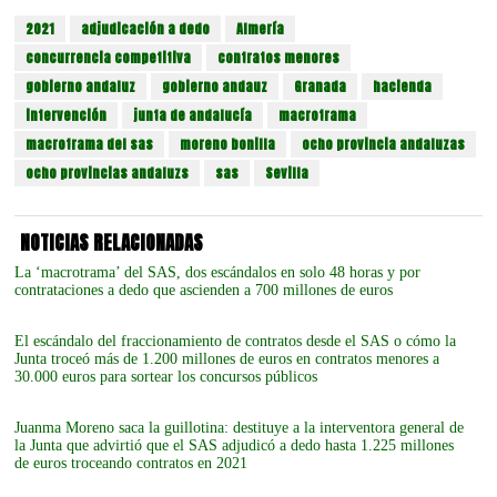
2021
adjudicación a dedo
Almería
concurrencia competitiva
contratos menores
gobierno andaluz
gobierno andauz
Granada
hacienda
intervención
junta de andalucía
macrotrama
macrotrama del sas
moreno bonilla
ocho provincia andaluzas
ocho provincias andaluzs
sas
Sevilla
NOTICIAS RELACIONADAS
La ‘macrotrama’ del SAS, dos escándalos en solo 48 horas y por
contrataciones a dedo que ascienden a 700 millones de euros
El escándalo del fraccionamiento de contratos desde el SAS o cómo la
Junta troceó más de 1.200 millones de euros en contratos menores a
30.000 euros para sortear los concursos públicos
Juanma Moreno saca la guillotina: destituye a la interventora general de
la Junta que advirtió que el SAS adjudicó a dedo hasta 1.225 millones
de euros troceando contratos en 2021