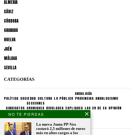
ALMERÍA
CÁDIZ
CÓRDOBA
GRANADA
HUELVA
JAÉN
MÁLAGA
SEVILLA
CATEGORÍAS
ANDALUCÍA
POLÍTICA
SOCIEDAD
CULTURA
LO PÚBLICO
PROVINCIAS
ANDALUCISMO
SECCIONES
SINDICATOS
CRONIQUEA
DIVULGUEA
EXPLIQUEA
LAS 28 DE EA
OPINIÓN
NO TE PIERDAS
CONDICIONES LEGALES
La nueva Junta PP-Vox
costará 2,5 millones de euros
más en altos cargos a los
Aviso legal