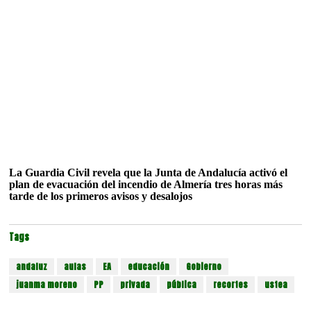
La Guardia Civil revela que la Junta de Andalucía activó el
plan de evacuación del incendio de Almería tres horas más
tarde de los primeros avisos y desalojos
Tags
andaluz
aulas
EA
educación
Gobierno
juanma moreno
PP
privada
pública
recortes
ustea