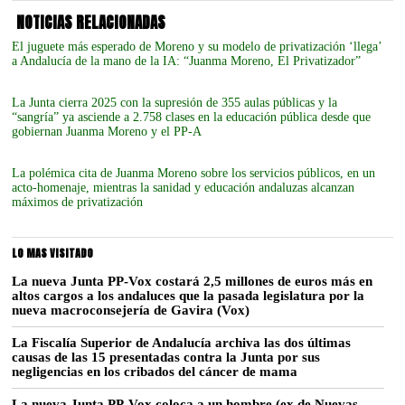
NOTICIAS RELACIONADAS
El juguete más esperado de Moreno y su modelo de privatización ‘llega’
a Andalucía de la mano de la IA: “Juanma Moreno, El Privatizador”
La Junta cierra 2025 con la supresión de 355 aulas públicas y la
“sangría” ya asciende a 2.758 clases en la educación pública desde que
gobiernan Juanma Moreno y el PP-A
La polémica cita de Juanma Moreno sobre los servicios públicos, en un
acto-homenaje, mientras la sanidad y educación andaluzas alcanzan
máximos de privatización
LO MAS VISITADO
La nueva Junta PP-Vox costará 2,5 millones de euros más en
altos cargos a los andaluces que la pasada legislatura por la
nueva macroconsejería de Gavira (Vox)
La Fiscalía Superior de Andalucía archiva las dos últimas
causas de las 15 presentadas contra la Junta por sus
negligencias en los cribados del cáncer de mama
La nueva Junta PP-Vox coloca a un hombre (ex de Nuevas