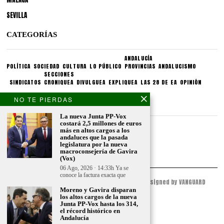
SEVILLA
CATEGORÍAS
ANDALUCÍA
POLÍTICA
SOCIEDAD
CULTURA
LO PÚBLICO
PROVINCIAS
ANDALUCISMO
SECCIONES
SINDICATOS
CRONIQUEA
DIVULGUEA
EXPLIQUEA
LAS 28 DE EA
OPINIÓN
NO TE PIERDAS
CONDICIONES LEGALES
La nueva Junta PP-Vox
costará 2,5 millones de euros
Aviso legal
más en altos cargos a los
Politica de privacidad
andaluces que la pasada
legislatura por la nueva
Politica de condiciones
macroconsejería de Gavira
(Vox)
06 Ago, 2026 · 14:33h Ya se
conoce la factura exacta que
© 2023 - ESPACIO ANDALUZ - All Rights Reserved. Designed by VANGUARD
PEAK
Moreno y Gavira disparan
los altos cargos de la nueva
Junta PP-Vox hasta los 314,
el récord histórico en
Andalucía