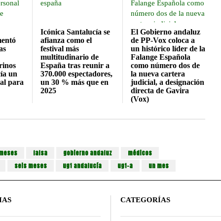
Icónica Santalucía se
El Gobierno andaluz
mentó
afianza como el
de PP-Vox coloca a
as
festival más
un histórico líder de la
multitudinario de
Falange Española
rinos
España tras reunir a
como número dos de
ía un
370.000 espectadores,
la nueva cartera
al para
un 30 % más que en
judicial, a designación
2025
directa de Gavira
(Vox)
 meses
falsa
gobierno andaluz
médicos
seis meses
ugt andalucía
ugt-a
un mes
IAS
CATEGORÍAS