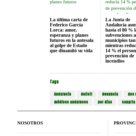
La última carta de
La Junta de
Federico García
Andalucía au
Lorca: amor,
hasta el 80 % l
esperanza y planes
subvenciones a
futuros en la antesala
municipios tau
al golpe de Estado
mientras reduc
que dinamitó su vida
14 % el person
prevención de
incendios
Tags
Andalucía
deficit
denuncia
dos
médicos andaluces
por días
sangria
NOSOTROS
PROVINC