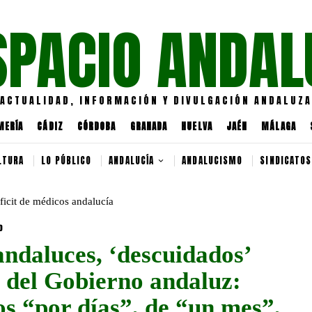
SPACIO ANDAL
ACTUALIDAD, INFORMACIÓN Y DIVULGACIÓN ANDALUZA
MERÍA
CÁDIZ
CÓRDOBA
GRANADA
HUELVA
JAÉN
MÁLAGA
LTURA
LO PÚBLICO
ANDALUCÍA
ANDALUCISMO
SINDICATOS
D
andaluces, ‘descuidados’
 del Gobierno andaluz:
s “por días”, de “un mes”,