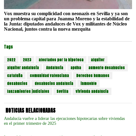
Vox muestra su complicidad con neonazis en Sevilla y ya son
un problema capital para Juanma Moreno y la estabilidad de
la Junta: diputados andaluces de Vox y militantes de Núcleo
Nacional, juntos contra la nueva mezquita
Tags
2022
2023
afectados por la hipoteca
alquiler
alquiler andalucía
Andalucía
apdha
aumento desahucios
cataluña
comunidad valenciana
Derechos humanos
desahucios
desahucios andalucía
inmueble
lanzamientos judiciales
Sevilla
vivienda andalucía
NOTICIAS RELACIONADAS
Andalucía vuelve a liderar las ejecuciones hipotecarias sobre viviendas
en el primer trimestre de 2025