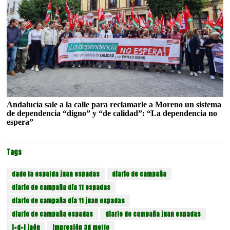
Andalucía sale a la calle para reclamarle a Moreno un sistema
de dependencia “digno” y “de calidad”: “La dependencia no
espera”
Tags
dado la espalda juan espadas
diario de campaña
diario de campaña día 11 espadas
diario de campaña día 11 juan espadas
diario de campaña espadas
diario de campaña juan espadas
i+d+i jaén
impresión 3d melto