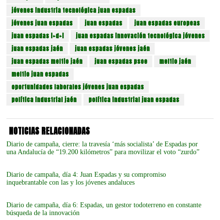
jóvenes industria tecnológica juan espadas
jóvenes juan espadas
juan espadas
juan espadas europeas
juan espadas i+d+i
juan espadas innovación tecnológica jóvenes
juan espadas jaén
juan espadas jóvenes jaén
juan espadas meltio jaén
juan espadas psoe
meltio jaén
meltio juan espadas
oportunidades laborales jóvenes juan espadas
política industrial jaén
política industrial juan espadas
NOTICIAS RELACIONADAS
Diario de campaña, cierre: la travesía ‘más socialista’ de Espadas por
una Andalucía de “19.200 kilómetros” para movilizar el voto “zurdo”
Diario de campaña, día 4: Juan Espadas y su compromiso
inquebrantable con las y los jóvenes andaluces
Diario de campaña, día 6: Espadas, un gestor todoterreno en constante
búsqueda de la innovación