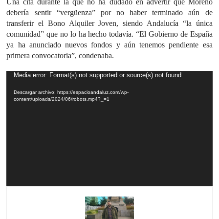
Una cita durante la que no ha dudado en advertir que Moreno
debería sentir “vergüenza” por no haber terminado aún de
transferir el Bono Alquiler Joven, siendo Andalucía “la única
comunidad” que no lo ha hecho todavía. “El Gobierno de España
ya ha anunciado nuevos fondos y aún tenemos pendiente esa
primera convocatoria”, condenaba.
Reproductor
Media error: Format(s) not supported or source(s) not found
de
Descargar archivo: https://espacioandaluz.com/wp-
vídeo
content/uploads/2024/06/robots.mp4?_=1