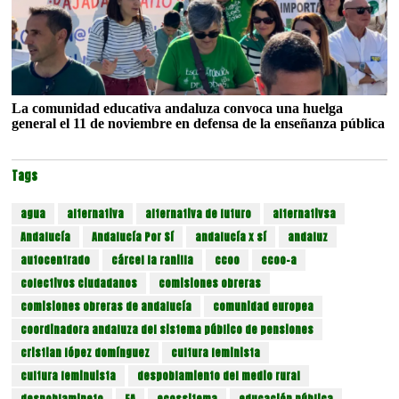
La comunidad educativa andaluza convoca una huelga
general el 11 de noviembre en defensa de la enseñanza pública
Tags
agua
alternativa
alternativa de futuro
alternativsa
Andalucía
Andalucía Por Sí
andalucía x sí
andaluz
autocentrado
cárcel la ranilla
ccoo
ccoo-a
colectivos ciudadanos
comisiones obreras
comisiones obreras de andalucía
comunidad europea
coordinadora andaluza del sistema público de pensiones
cristian lópez domínguez
cultura feminista
cultura feminuista
despoblamiento del medio rural