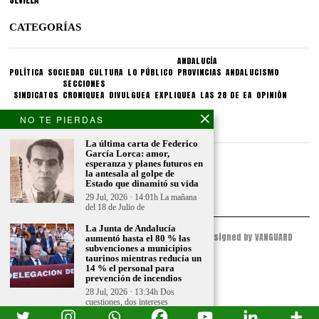
CATEGORÍAS
ANDALUCÍA
POLÍTICA
SOCIEDAD
CULTURA
LO PÚBLICO
PROVINCIAS
ANDALUCISMO
SECCIONES
SINDICATOS
CRONIQUEA
DIVULGUEA
EXPLIQUEA
LAS 28 DE EA
OPINIÓN
NO TE PIERDAS
CONDICIONES LEGALES
La última carta de Federico
García Lorca: amor,
Aviso legal
esperanza y planes futuros en
Politica de privacidad
la antesala al golpe de
Estado que dinamitó su vida
Politica de condiciones
29 Jul, 2026 · 14:01h La mañana
del 18 de Julio de
La Junta de Andalucía
© 2023 - ESPACIO ANDALUZ - All Rights Reserved. Designed by VANGUARD
aumentó hasta el 80 % las
PEAK
subvenciones a municipios
taurinos mientras reducía un
14 % el personal para
prevención de incendios
28 Jul, 2026 · 13:34h Dos
cuestiones, dos intereses
completamente adversos, una