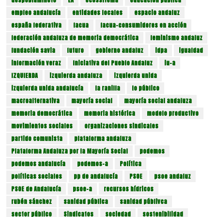
despoblamineto
EA
ecossitema
educación pública
empleo andalucía
entidades locales
espacio andaluz
españa federativa
facua
facua-consumidores en acción
federación andaluza de memoria democrática
feminismo andaluz
fundación savia
futuro
gobierno andaluz
idpa
igualdad
información veraz
Iniciativa del Pueblo Andaluz
iu-a
IZQUIERDA
izquierda andaluza
izquierda unida
izquierda unida andalucía
la ranilla
lo público
macroalternativa
mayoría social
mayoría social andaluza
memoria democrática
memoria histórica
modelo productivo
movimientos sociales
organizaciones sindicales
partido comunista
plataforma andaluza
Plataforma Andaluza por la Mayoría Social
podemos
podemos andalucía
podemos-a
Política
políticas sociales
pp de andalucía
PSOE
psoe andaluz
PSOE de Andalucía
psoe-a
recursos hídricos
rubén sánchez
sanidad pública
sanidad públivca
sector público
Sindicatos
sociedad
sostenibilidad